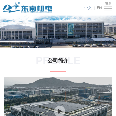
菜单
首
中文
|
EN
页
关
于
我
东
们
新
南
的
闻
人
PROFILE
公司简介
产
资
才
联
品
讯
招
系
聘
我
们